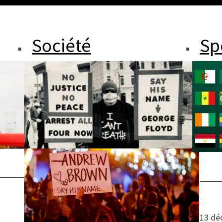
Société
Sp
13 dé