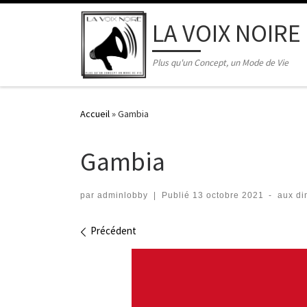
Skip to content
LA VOIX NOIRE
Plus qu'un Concept, un Mode de Vie
Accueil
»
Gambia
Gambia
par
adminlobby
|
Publié
13 octobre 2021
-
aux d
Navigation dans les imag
Précédent